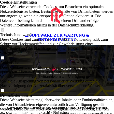
Cookie-Einstellungen
Diese Webseite verwendet Cookies, um Besuchern ein optimales
Nutzererlebnis zu bieten. Bestimmte Inhalte von Drittanbietern werden
nur angezeigt, wenn die entsprechende Option aktiviert ist. Die
Datenverarbeitung kann dann auch in einem Drittland erfolgen.
Weitere Informationen hierzu in der Datenschutzerklärung.
Technisch notwendige
SOFTWARE ZUR WARTUNG &
Diese Cookies sind zum Betrieb der Webseite notwendig, z.B. zum
INSTANDHALTUNG
Schutz vor Hackerangriffen und zur Gewährleistung eines
konsistenten und der Nachfrage angepassten Erscheinungsbilds der
Seite.
Analytische
Diese Cookies werden verwendet, um das Nutzererlebnis weiter zu
optimieren. Hierunter fallen auch Statistiken, die dem
Webseitenbetreiber von Drittanbietern zur Verfügung gestellt werden,
sowie die Ausspielung von personalisierter Werbung durch die
Nachverfolgung der Nutzeraktivität über verschiedene Webseiten.
Drittanbieter-Inhalte
Diese Webseite bietet möglicherweise Inhalte oder Funktionalitäten an,
die von Drittanbietern eigenverantwortlich zur Verfügung gestellt
Software zur Entstörung, Wartung und Datenauswertung
werden. Diese Drittanbieter können eigene Cookies setzen, z.B. um
für Roboter
die Nutzeraktivität zu verfolgen oder ihre Angebote zu personalisieren